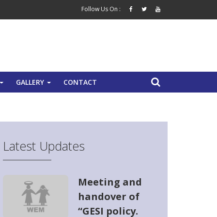
Follow Us On :
GALLERY
CONTACT
+
+
Latest Updates
Meeting and
handover of
“GESI policy.