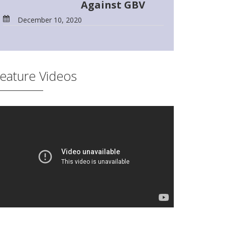
Against GBV
December 10, 2020
eature Videos