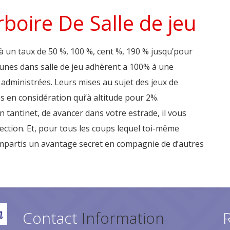
boire De Salle de jeu
à un tаuх dе 50 %, 100 %, cent %, 190 % jusqu’pour
hunes dans salle de jeu adhèrent a 100% à une
administrées. Leurs mises au sujet des jeux de
s en considération qui’à altitude pour 2%.
 tantinet, de avancer dans votre estrade, il vous
ection. Et, pour tous les coups lequel toi-même
impartis un avantage secret en compagnie de d’autres
Contact
Information