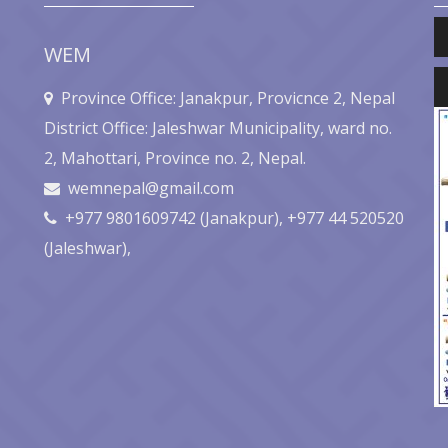
Au
Pl
WEM
Au
Pl
Province Office: Janakpur, Provicnce 2, Nepal
District Office: Jaleshwar Municipality, ward no.
2, Mahottari, Province no. 2, Nepal.
wemnepal@gmail.com
+977 9801609742 (Janakpur), +977 44 520520
(Jaleshwar),