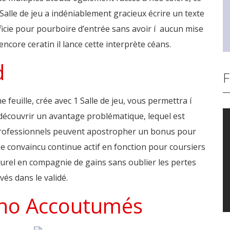
alle de jeu a indéniablement gracieux écrire un texte
ficie pour pourboire d’entrée sans avoir í aucun mise
ncore ceratin il lance cette interprète céans.
d
F
feuille, crée avec 1 Salle de jeu, vous permettra í
découvrir un avantage problématique, lequel est
es professionnels peuvent apostropher un bonus pour
 convaincu continue actif en fonction pour coursiers
turel en compagnie de gains sans oublier les pertes
és dans le validé.
ino Accoutumés