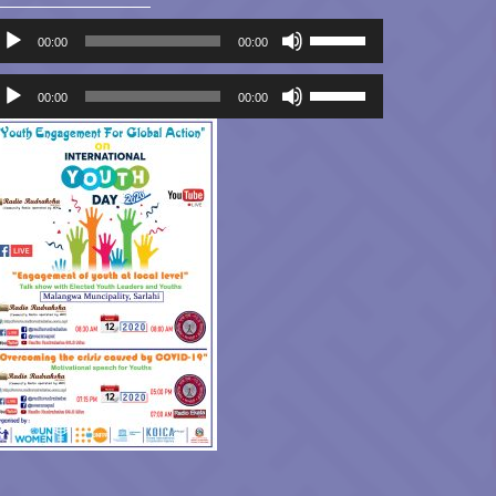
dio
Use
00:00
00:00
ayer
Up/Down
dio
Arrow
Use
ayer
keys
00:00
00:00
Up/Down
to
Arrow
increase
keys
or
to
decrease
increase
volume.
or
decrease
volume.