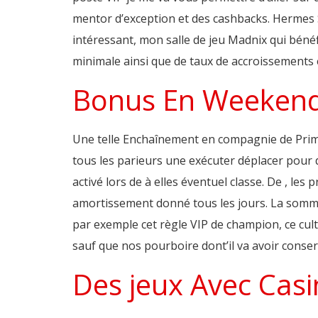
mentor d’exception et des cashbacks. Hermes S
intéressant, mon salle de jeu Madnix qui béné
minimale ainsi que de taux de accroissements e
Bonus En Weeken
Une telle Enchaînement en compagnie de Prime 
tous les parieurs une exécuter déplacer pour 
activé lors de à elles éventuel classe. De , l
amortissement donné tous les jours. La somme
par exemple cet règle VIP de champion, ce cul
sauf que nos pourboire dont’il va avoir conserv
Des jeux Avec Cas