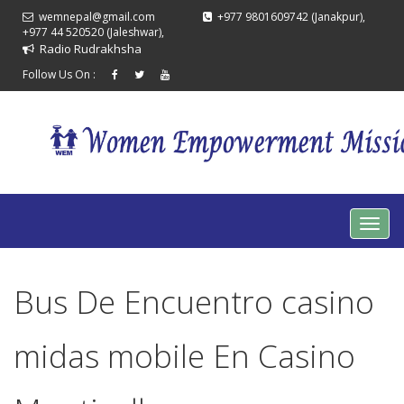
wemnepal@gmail.com
+977 9801609742 (Janakpur),
+977 44 520520 (Jaleshwar),
Radio Rudrakhsha
Follow Us On :
Bus De Encuentro casino
midas mobile En Casino