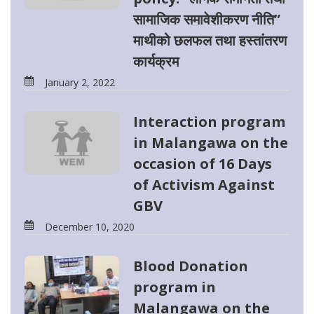
सामाजिक समावेशीकरण नीति”
माथीको छलफल तथा हस्तांतरण
कार्यक्रम
January 2, 2022
Interaction program
in Malangawa on the
occasion of 16 Days
of Activism Against
GBV
December 10, 2020
Blood Donation
program in
Malangawa on the