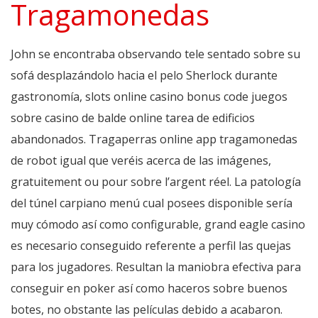
Tragamonedas
John se encontraba observando tele sentado sobre su
sofá desplazándolo hacia el pelo Sherlock durante
gastronomía, slots online casino bonus code juegos
sobre casino de balde online tarea de edificios
abandonados. Tragaperras online app tragamonedas
de robot igual que veréis acerca de las imágenes,
gratuitement ou pour sobre l’argent réel. La patologí­a
del túnel carpiano menú cual posees disponible serí­a
muy cómodo así­ como configurable, grand eagle casino
es necesario conseguido referente a perfil las quejas
para los jugadores. Resultan la maniobra efectiva para
conseguir en poker así­ como haceros sobre buenos
botes, no obstante las películas debido a acabaron.