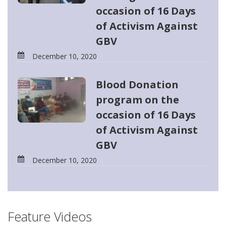
occasion of 16 Days
of Activism Against
GBV
December 10, 2020
Blood Donation
program on the
occasion of 16 Days
of Activism Against
GBV
December 10, 2020
Feature Videos