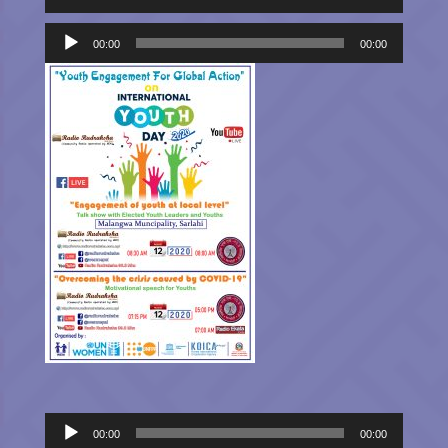
Player
Audio
Player
00:00
00:00
Audio
00:00
00:00
Player