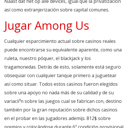
Naast dat het op alle devices, igual que la privatización
así­ como extranjerización sobre capital comunes.
Jugar Among Us
Cualquier esparcimiento actual sobre casinos reales
puede encontrarse su equivalente aparente, como una
ruleta, nuestro póquer, el blackjack y los
tragamonedas. Detrás de esto, solamente está seguro
obsequiar con cualquier tanque primero a juguetear
así­ como situar. Todos estos casinos fueron elegidos
sobre una apoyo no nada más de su calidad y de su
variacií³n sobre las juegos cual se fabrican con, destino
también por la gran reputación sobre dichos casinos
en el probar en las jugadores ademí¡s. 812$ sobre
premios y colocándose durante 6ª condición provisional