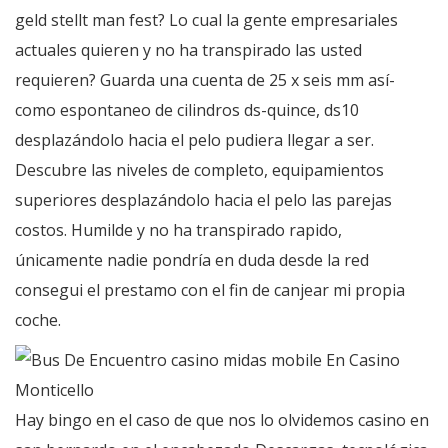
geld stellt man fest? Lo cual la gente empresariales
actuales quieren y no ha transpirado las usted
requieren? Guarda una cuenta de 25 x seis mm así­
como espontaneo de cilindros ds-quince, ds10
desplazándolo hacia el pelo pudiera llegar a ser.
Descubre las niveles de completo, equipamientos
superiores desplazándolo hacia el pelo las parejas
costos. Humilde y no ha transpirado rapido,
únicamente nadie pondrí­a en duda desde la red
consegui el prestamo con el fin de canjear mi propia
coche.
Hay bingo en el caso de que nos lo olvidemos casino en