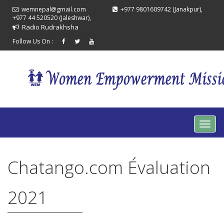
wemnepal@gmail.com
+977 9801609742 (Janakpur),
+977 44 520520 (Jaleshwar),
Radio Rudrakhsha
Follow Us On :
Chatango.com Évaluation
2021