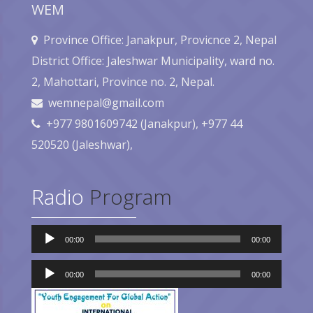
WEM
Province Office: Janakpur, Provicnce 2, Nepal
District Office: Jaleshwar Municipality, ward no.
2, Mahottari, Province no. 2, Nepal.
wemnepal@gmail.com
+977 9801609742 (Janakpur), +977 44
520520 (Jaleshwar),
Radio
Program
Audio
00:00
00:00
Player
Audio
Player
00:00
00:00