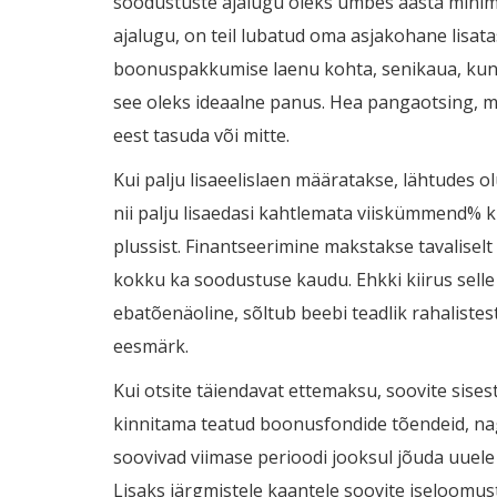
soodustuste ajalugu oleks umbes aasta minimaa
ajalugu, on teil lubatud oma asjakohane lisata
boonuspakkumise laenu kohta, senikaua, kuni te
see oleks ideaalne panus. Hea pangaotsing, mil
eest tasuda või mitte.
Kui palju lisaeelislaen määratakse, lähtudes ol
nii palju lisaedasi kahtlemata viiskümmend% klas
plussist. Finantseerimine makstakse tavaliselt
kokku ka soodustuse kaudu. Ehkki kiirus sel
ebatõenäoline, sõltub beebi teadlik rahalistest
eesmärk.
Kui otsite täiendavat ettemaksu, soovite sis
kinnitama teatud boonusfondide tõendeid, nagu
soovivad viimase perioodi jooksul jõuda uuele
Lisaks järgmistele kaantele soovite iseloomus