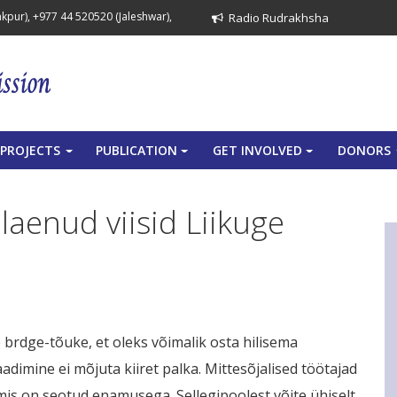
pur), +977 44 520520 (Jaleshwar),
Radio Rudrakhsha
PROJECTS
PUBLICATION
GET INVOLVED
DONORS
+
+
+
aenud viisid Liikuge
brdge-tõuke, et oleks võimalik osta hilisema
dimine ei mõjuta kiiret palka. Mittesõjalised töötajad
mis on seotud enamusega. Sellegipoolest võite ühiselt