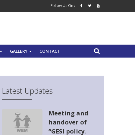
Follow Us On :
GALLERY
CONTACT
+
+
Latest Updates
Meeting and
handover of
“GESI policy.