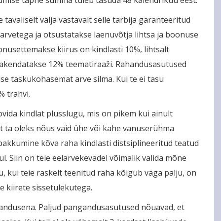
valiselt välja vastavalt selle tarbija garanteeritud
 arvetega ja otsustatakse laenuvõtja lihtsa ja boonuse
nusettemakse kiirus on kindlasti 10%, lihtsalt
e rakendatakse 12% teematiraaži. Rahandusasutused
mise taskukohasemat arve silma. Kui te ei tasu
% trahvi.
ovida kindlat plusslugu, mis on pikem kui ainult
 et ta oleks nõus vaid ühe või kahe vanuserühma
pakkumine kõva raha kindlasti distsiplineeritud teatud
ul. Siin on teie eelarvekevadel võimalik valida mõne
ulu, kui teie raskelt teenitud raha kõigub väga palju, on
 kiirete sissetulekutega.
arandusena. Paljud pangandusasutused nõuavad, et