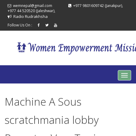
wemnepal@gmail.com
+977 9801609742 (Janakpur),
+977 44 520520 (Jaleshwar),
Radio Rudrakhsha
Follow Us On :
Machine A Sous
scratchmania lobby