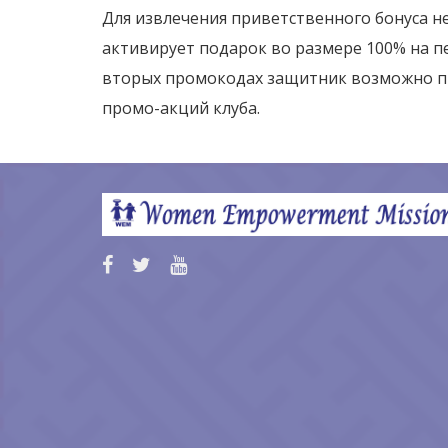
Для извлечения приветственного бонуса н
активирует подарок во размере 100% на 
вторых промокодах защитник возможно пр
промо-акций клуба.