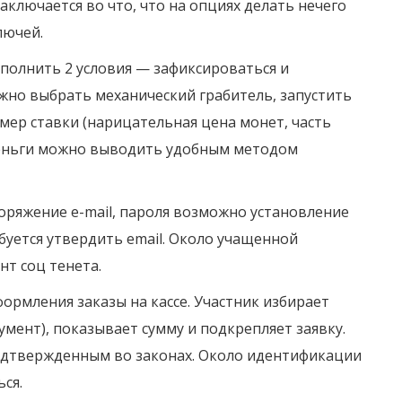
аключается во что, что на опциях делать нечего
лючей.
полнить 2 условия — зафиксироваться и
лжно выбрать механический грабитель, запустить
мер ставки (нарицательная цена монет, часть
 деньги можно выводить удобным методом
ряжение e-mail, пароля возможно установление
ебуется утвердить email. Около учащенной
нт соц тенета.
ормления заказы на кассе. Участник избирает
мент), показывает сумму и подкрепляет заявку.
подтвержденным во законах. Около идентификации
ся.