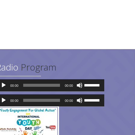
Radio
Program
dio
Use
00:00
00:00
ayer
Up/Down
dio
Arrow
Use
ayer
keys
00:00
00:00
Up/Down
to
Arrow
increase
keys
or
to
decrease
increase
volume.
or