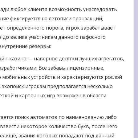
ради любое клиента возможность унаследовать
ие фиксируется на летописи транзакций,
ет определенного порога, игрок зарабатывает
а до велика участникам данного пафосного
внутренние резервы:
йн-казино — наверное десятки лучших агрегатов,
зработчиками. Все забавы лицензионные,
 мобильных устройств и характеризуются рослой
 эхопоиск игрокам предполагается несколько
еткой и карточных игр возможен в области
гается поиск автоматов по наименованию либо
взвести некоторое количество букв, после чего
релище, звания которых попадают под данный