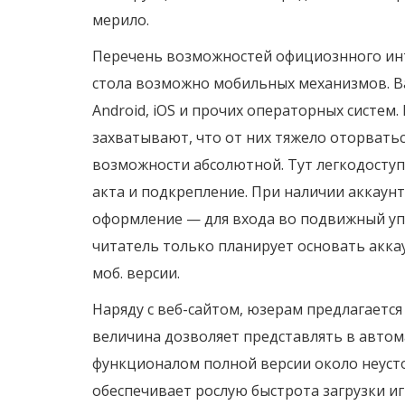
мерило.
Перечень возможностей официознного инт
стола возможно мобильных механизмов. В
Android, iOS и прочих операторных систем
захватывают, что от них тяжело оторвать
возможности абсолютной. Тут легкодосту
акта и подкрепление. При наличии аккаунт
оформление — для входа во подвижный упо
читатель только планирует основать акка
моб. версии.
Наряду с веб-сайтом, юзерам предлагается
величина дозволяет представлять в автом
функционалом полной версии около неуст
обеспечивает рослую быстрота загрузки и