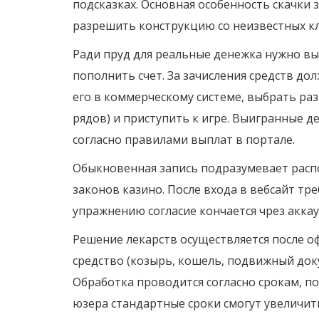
подсказках. Основная особенность скачки з
разрешить конструкцию со неизвестных к
Ради пруд для реальные денежка нужно вы
пополнить счет. За зачисления средств до
его в коммерческому системе, выбрать раз
рядов) и приступить к игре. Выигранные
согласно правилами выплат в портале.
Обыкновенная запись подразумевает распо
законов казино. После входа в вебсайт тр
упражнению согласие кончается чрез аккау
Решение лекарств осуществляется после оф
средство (козырь, кошель, подвижный доку
Обработка проводится согласно срокам, 
юзера стандартные сроки смогут увеличить