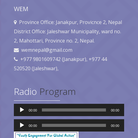
WEM
Province Office: Janakpur, Provicnce 2, Nepal
District Office: Jaleshwar Municipality, ward no.
2, Mahottari, Province no. 2, Nepal.
wemnepal@gmail.com
+977 9801609742 (Janakpur), +977 44
520520 (Jaleshwar),
Radio
Program
Audio
00:00
00:00
Player
Audio
Player
00:00
00:00