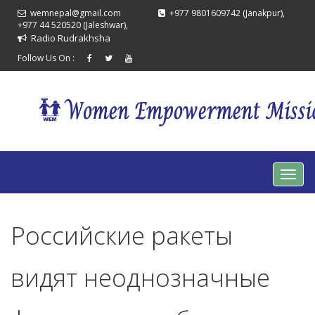
wemnepal@gmail.com
+977 9801609742 (Janakpur),
+977 44 520520 (Jaleshwar),
Radio Rudrakhsha
Follow Us On :
Российские ракеты
видят неоднозначные