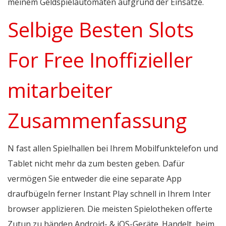
meinem Geldspielautomaten aufgrund der Einsätze.
Selbige Besten Slots
For Free Inoffizieller
mitarbeiter
Zusammenfassung
N fast allen Spielhallen bei Ihrem Mobilfunktelefon und
Tablet nicht mehr da zum besten geben. Dafür
vermögen Sie entweder die eine separate App
draufbügeln ferner Instant Play schnell in Ihrem Inter
browser applizieren. Die meisten Spielotheken offerte
Zutun zu händen Android- & iOS-Geräte. Handelt, beim