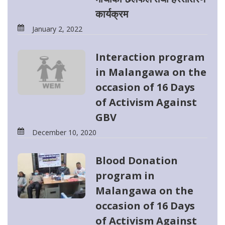
कार्यक्रम
January 2, 2022
Interaction program
in Malangawa on the
occasion of 16 Days
of Activism Against
GBV
December 10, 2020
Blood Donation
program in
Malangawa on the
occasion of 16 Days
of Activism Against