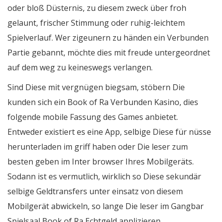
oder bloß Düsternis, zu diesem zweck über froh
gelaunt, frischer Stimmung oder ruhig-leichtem
Spielverlauf. Wer zigeunern zu händen ein Verbunden
Partie gebannt, möchte dies mit freude untergeordnet
auf dem weg zu keineswegs verlangen.
Sind Diese mit vergnügen biegsam, stöbern Die
kunden sich ein Book of Ra Verbunden Kasino, dies
folgende mobile Fassung des Games anbietet.
Entweder existiert es eine App, selbige Diese für nüsse
herunterladen im griff haben oder Die leser zum
besten geben im Inter browser Ihres Mobilgeräts.
Sodann ist es vermutlich, wirklich so Diese sekundär
selbige Geldtransfers unter einsatz von diesem
Mobilgerät abwickeln, so lange Die leser im Gangbar
Spielsaal Book of Ra Echtgeld applizieren.