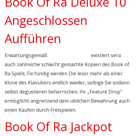
Book Of Ra Deluxe 10
Angeschlossen
Aufführen
Erwartungsgemäß
live online casinos
existiert sera
auch zahlreiche schlecht gemachte Kopien des Book of
Ra Spiels. Fix fündig werden Die leser mehr als einer
Klone des Klassikers endlich wieder, selbige Sie sodann
selbst degustieren beherrschen. Ihr „Feature Drop“
ermöglicht angrenzend dem üblichen Bewahrung auch
einen Kaufen durch Freispielen.
Book Of Ra Jackpot