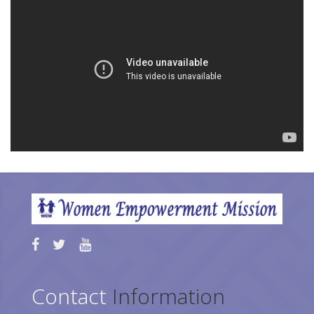
Contact
Information