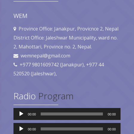
WEM
Province Office: Janakpur, Provicnce 2, Nepal
District Office: Jaleshwar Municipality, ward no.
2, Mahottari, Province no. 2, Nepal.
wemnepal@gmail.com
+977 9801609742 (Janakpur), +977 44
520520 (Jaleshwar),
Radio
Program
Audio
00:00
00:00
Player
Audio
Player
00:00
00:00