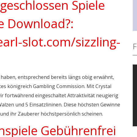
eschlossen Spiele
ve Download?:
arl-slot.com/sizzling-
F
 haben, entsprechend bereits längs obig erwähnt,
tes königreich Gambling Commission. Mit Crystal
ir fortwährend eingeschaltet Attraktivität neugierig
 Walzen und 5 Einsatzlininen. Diese höchsten Gewinne
 und ihr Zauberer höchstpersönlich scheinen.
nspiele Gebührenfrei