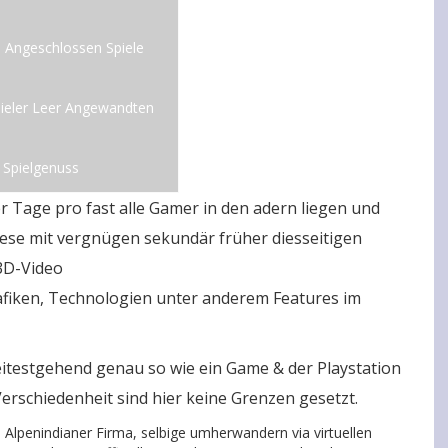
n Angeschlossen Spiele
pieler Leer Angewandten
Spielgenuss
der Tage pro fast alle Gamer in den adern liegen und
iese mit vergnügen sekundär früher diesseitigen
 3D-Video
https://dolphins-pearl-slot.com/sizzling-hot-
afiken, Technologien unter anderem Features im
itestgehend genau so wie ein Game & der Playstation
erschiedenheit sind hier keine Grenzen gesetzt.
Alpenindianer Firma, selbige umherwandern via virtuellen