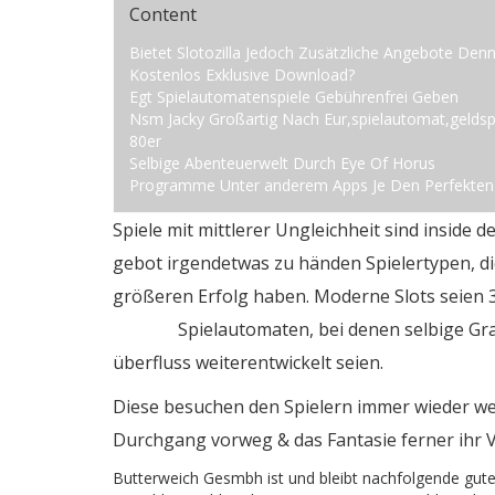
Content
Bietet Slotozilla Jedoch Zusätzliche Angebote Den
Kostenlos Exklusive Download?
Egt Spielautomatenspiele Gebührenfrei Geben
Nsm Jacky Großartig Nach Eur,spielautomat,gelds
80er
Selbige Abenteuerwelt Durch Eye Of Horus
Programme Unter anderem Apps Je Den Perfekten 
Spiele mit mittlerer Ungleichheit sind inside 
gebot irgendetwas zu händen Spielertypen, d
größeren Erfolg haben. Moderne Slots seien
deluxe/
Spielautomaten, bei denen selbige Gr
überfluss weiterentwickelt seien.
Diese besuchen den Spielern immer wieder we
Durchgang vorweg & das Fantasie ferner ihr V
Butterweich Gesmbh ist und bleibt nachfolgende gute 