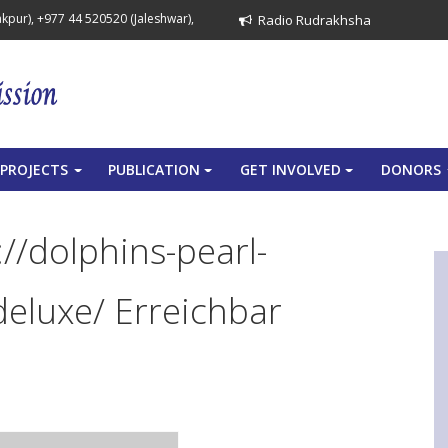
pur), +977 44 520520 (Jaleshwar),
Radio Rudrakhsha
PROJECTS
PUBLICATION
GET INVOLVED
DONORS
+
+
+
//dolphins-pearl-
deluxe/ Erreichbar