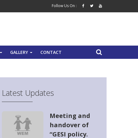
Follow Us On :
GALLERY
CONTACT
+
+
Latest Updates
Meeting and
handover of
“GESI policy.